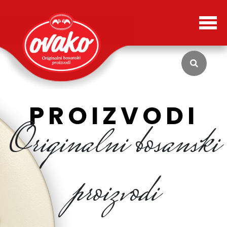
PROIZVODI
Originalni bosanski
proizvodi