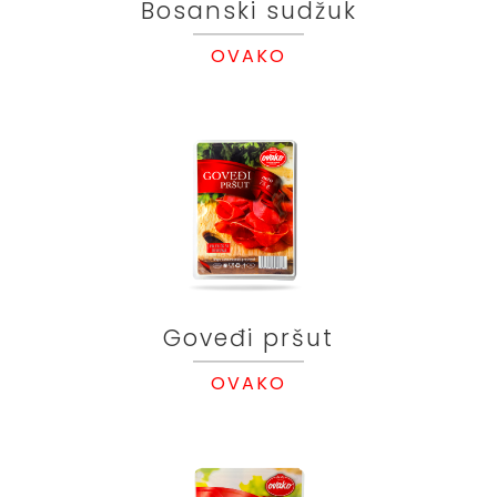
Bosanski sudžuk
OVAKO
Goveđi pršut
OVAKO