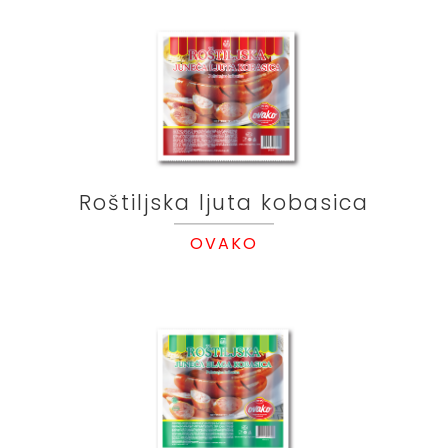
Roštiljska ljuta kobasica
OVAKO