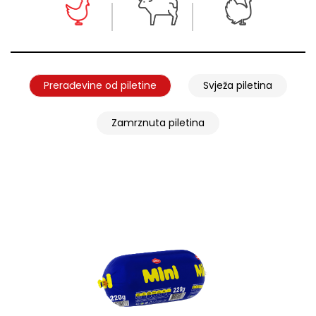
Prerađevine od piletine
Svježa piletina
Zamrznuta piletina