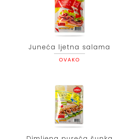
Juneća ljetna salama
OVAKO
Dimljena pureća šunka