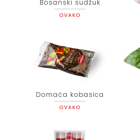
Bosanski sudžuk
OVAKO
Domaća kobasica
OVAKO