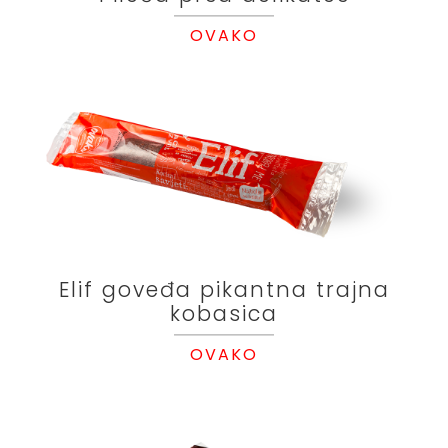
OVAKO
Elif goveđa pikantna trajna
kobasica
OVAKO