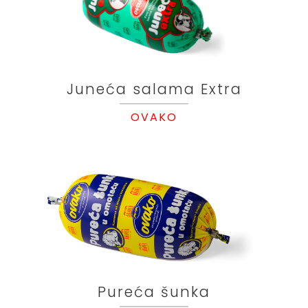
Juneća salama Extra
OVAKO
Pureća šunka