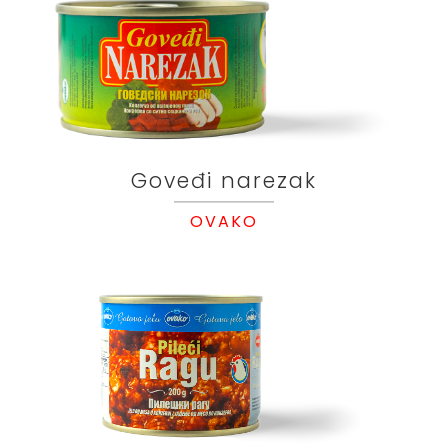
Goveđi narezak
OVAKO