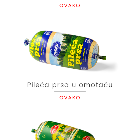
OVAKO
Pileća prsa u omotaču
OVAKO