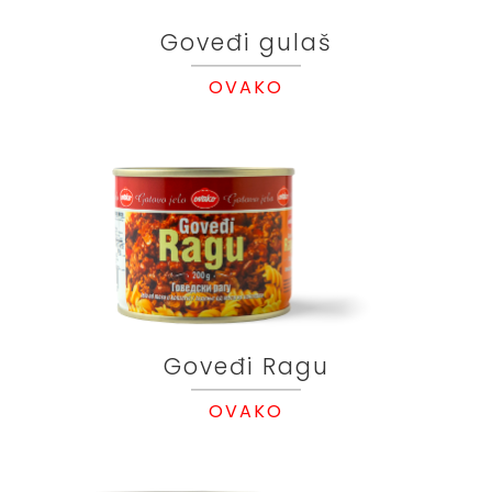
Goveđi gulaš
OVAKO
Goveđi Ragu
OVAKO