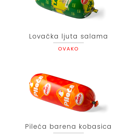
Lovačka ljuta salama
OVAKO
Pileća barena kobasica