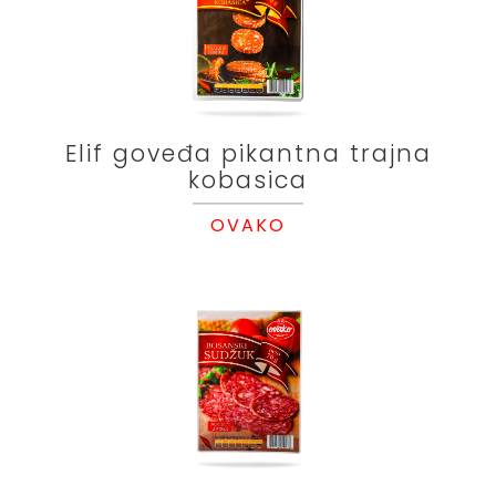
Elif goveđa pikantna trajna
kobasica
OVAKO