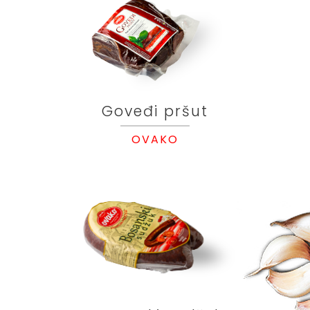
Goveđi pršut
OVAKO