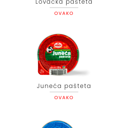
Lovačka pašteta
OVAKO
Juneća pašteta
OVAKO