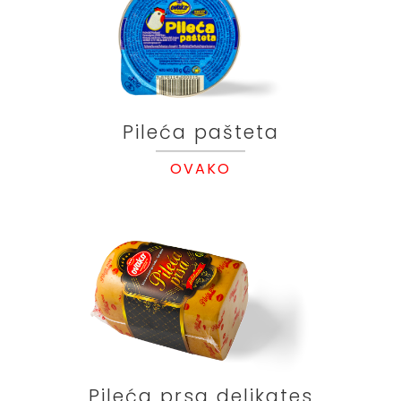
Pileća pašteta
OVAKO
Pileća prsa delikates