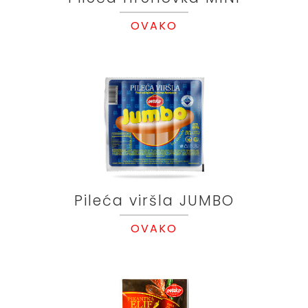
OVAKO
Pileća viršla JUMBO
OVAKO