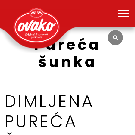
Pureća
šunka
DIMLJENA
PUREĆA