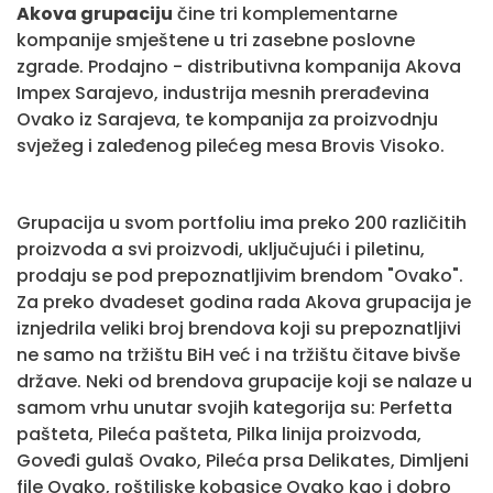
Akova grupaciju
čine tri komplementarne
kompanije smještene u tri zasebne poslovne
zgrade. Prodajno - distributivna kompanija Akova
Impex Sarajevo, industrija mesnih prerađevina
Ovako iz Sarajeva, te kompanija za proizvodnju
svježeg i zaleđenog pilećeg mesa Brovis Visoko.
Grupacija u svom portfoliu ima preko 200 različitih
proizvoda a svi proizvodi, uključujući i piletinu,
prodaju se pod prepoznatljivim brendom "Ovako".
Za preko dvadeset godina rada Akova grupacija je
iznjedrila veliki broj brendova koji su prepoznatljivi
ne samo na tržištu BiH već i na tržištu čitave bivše
države. Neki od brendova grupacije koji se nalaze u
samom vrhu unutar svojih kategorija su: Perfetta
pašteta, Pileća pašteta, Pilka linija proizvoda,
Goveđi gulaš Ovako, Pileća prsa Delikates, Dimljeni
file Ovako, roštiljske kobasice Ovako kao i dobro