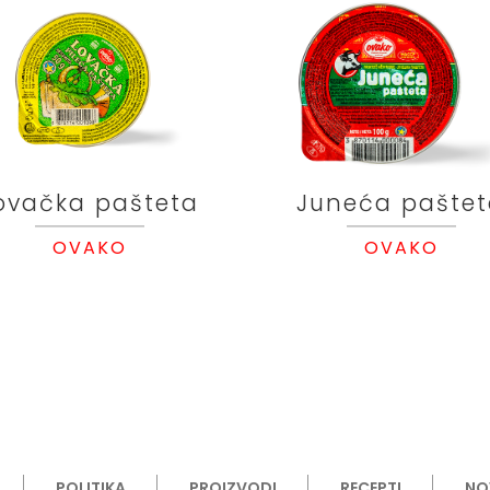
ovačka pašteta
Juneća pašte
OVAKO
OVAKO
POLITIKA
PROIZVODI
RECEPTI
NO