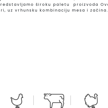
edstavljamo široku paletu proizvoda Ova
i, uz vrhunsku kombinaciju mesa i začina