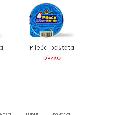
ta
Pileća pašteta
OVAKO
VOSTI
MEDIJI
KONTAKT