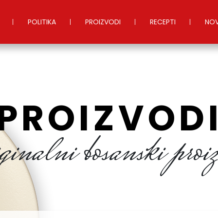
POLITIKA
PROIZVODI
RECEPTI
NOV
PROIZVOD
ginalni bosanski proiz