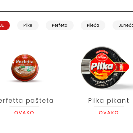
JE
Pilke
Perfeta
Pileća
Juneć
erfetta pašteta
Pilka pikant
OVAKO
OVAKO