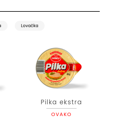
a
Lovačka
Pilka ekstra
OVAKO