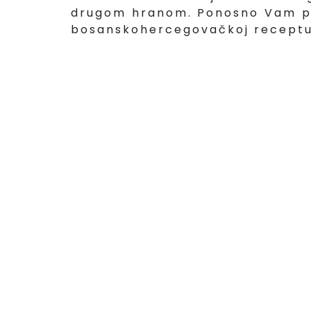
drugom hranom. Ponosno Vam pr
bosanskohercegovačkoj receptur