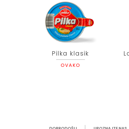
Pilka klasik
L
OVAKO
DOBRODOŠLI
UPOZNAJTE NAS