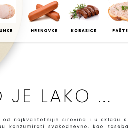
UNKE
HRENOVKE
KOBASICE
PAŠT
JE LAKO ...
od najkvalitetnijih sirovina i u skladu 
gu konzumirati svakodnevno, kao zaseban