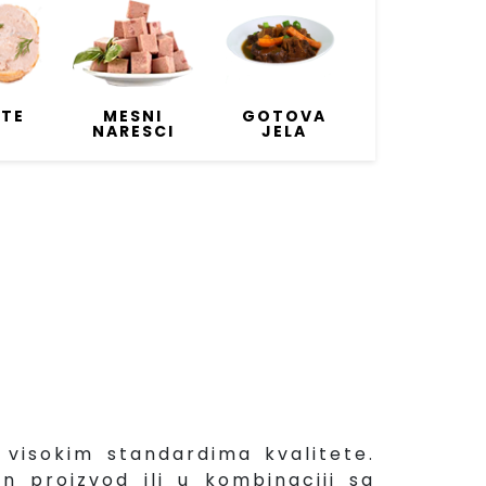
ETE
MESNI
GOTOVA
NARESCI
JELA
s visokim standardima kvalitete.
 proizvod ili u kombinaciji sa