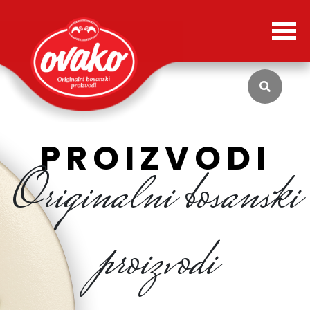
PROIZVODI
Originalni bosanski
proizvodi