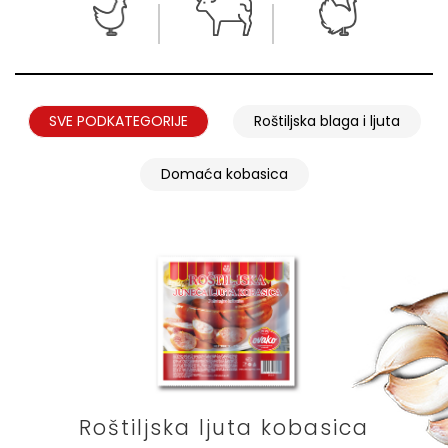
SVE PODKATEGORIJE
Roštiljska blaga i ljuta
Domaća kobasica
Roštiljska ljuta kobasica