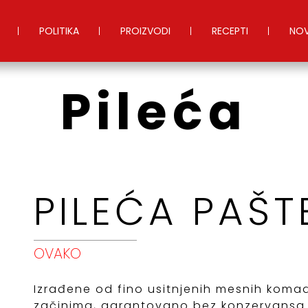
POLITIKA
PROIZVODI
RECEPTI
NOV
Pileća
PILEĆA PAŠT
OVAKO
Izrađene od fino usitnjenih mesnih koma
začinima, garantovano bez konzervansa.