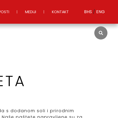
BHS
/
ENG
OSTI
MEDIJI
KONTAKT
ETA
da s dodanom soli i prirodnim
 Naše paštete napravljene su za