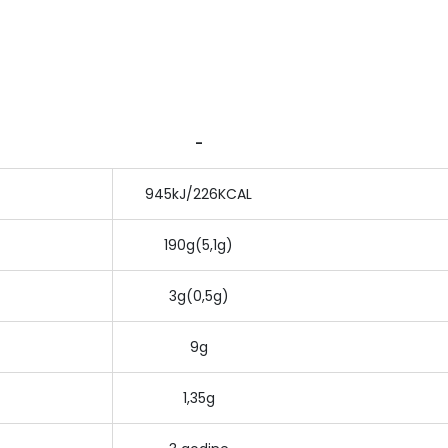
-
945kJ/226KCAL
190g(5,1g)
3g(0,5g)
9g
1,35g