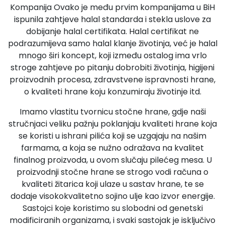
Kompanija Ovako je među prvim kompanijama u BiH
ispunila zahtjeve halal standarda i stekla uslove za
dobijanje halal certifikata. Halal certifikat ne
podrazumijeva samo halal klanje životinja, već je halal
mnogo širi koncept, koji između ostalog ima vrlo
stroge zahtjeve po pitanju dobrobiti životinja, higijeni
proizvodnih procesa, zdravstvene ispravnosti hrane,
o kvaliteti hrane koju konzumiraju životinje itd.
Imamo vlastitu tvornicu stočne hrane, gdje naši
stručnjaci veliku pažnju poklanjaju kvaliteti hrane koja
se koristi u ishrani pilića koji se uzgajaju na našim
farmama, a koja se nužno odražava na kvalitet
finalnog proizvoda, u ovom slučaju pilećeg mesa. U
proizvodnji stočne hrane se strogo vodi računa o
kvaliteti žitarica koji ulaze u sastav hrane, te se
dodaje visokokvalitetno sojino ulje kao izvor energije.
Sastojci koje koristimo su slobodni od genetski
modificiranih organizama, i svaki sastojak je isključivo