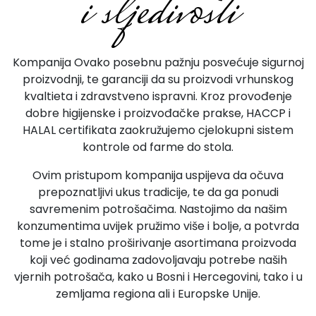
i sljedivosti
Kompanija Ovako posebnu pažnju posvećuje sigurnoj
proizvodnji, te garanciji da su proizvodi vrhunskog
kvaltieta i zdravstveno ispravni. Kroz provođenje
dobre higijenske i proizvođačke prakse, HACCP i
HALAL certifikata zaokružujemo cjelokupni sistem
kontrole od farme do stola.
Ovim pristupom kompanija uspijeva da očuva
prepoznatljivi ukus tradicije, te da ga ponudi
savremenim potrošačima. Nastojimo da našim
konzumentima uvijek pružimo više i bolje, a potvrda
tome je i stalno proširivanje asortimana proizvoda
koji već godinama zadovoljavaju potrebe naših
vjernih potrošača, kako u Bosni i Hercegovini, tako i u
zemljama regiona ali i Europske Unije.