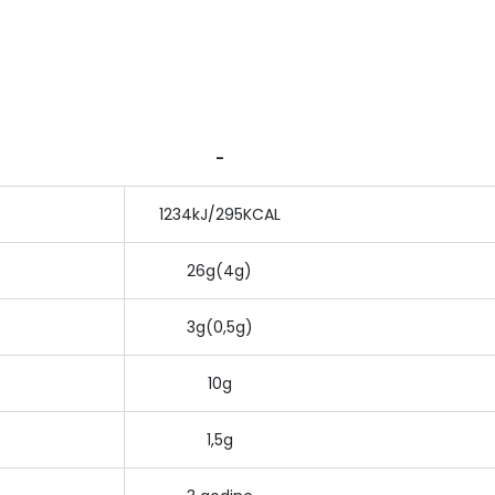
-
1234kJ/295KCAL
26g(4g)
3g(0,5g)
10g
1,5g