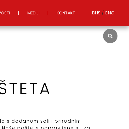
BHS
/
ENG
OSTI
MEDIJI
KONTAKT
ŠTETA
da s dodanom soli i prirodnim
 Naše paštete napravljene su za