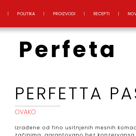
POLITIKA
PROIZVODI
RECEPTI
NOV
Perfeta
PERFETTA PA
OVAKO
Izrađene od fino usitnjenih mesnih koma
začinima, garantovano bez konzervansa.