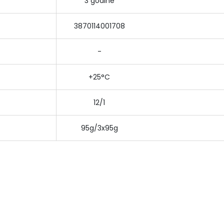
3 godine
3870114001708
-
+25°C
12/1
95g/3x95g