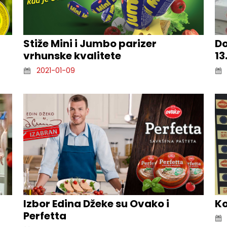
Stiže Mini i Jumbo parizer
Do
vrhunske kvalitete
13
2021-01-09
Izbor Edina Džeke su Ovako i
Ko
Perfetta