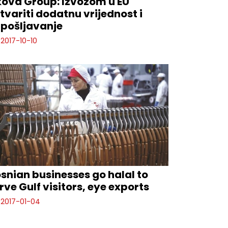
ova Group: Izvozom u EU
tvariti dodatnu vrijednost i
pošljavanje
2017-10-10
snian businesses go halal to
rve Gulf visitors, eye exports
2017-01-04