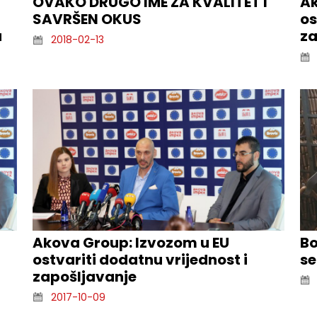
OVAKO DRUGO IME ZA KVALITET I
Ak
SAVRŠEN OKUS
os
a
za
2018-02-13
Akova Group: Izvozom u EU
Bo
ostvariti dodatnu vrijednost i
se
zapošljavanje
2017-10-09