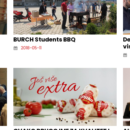
BURCH Students BBQ
De
vi
2018-05-11