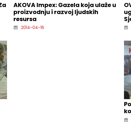
 Za
AKOVA Impex: Gazela koja ulaže u
OV
proizvodnju i razvoj ljudskih
ug
resursa
Sj
2014-04-16
Po
ko