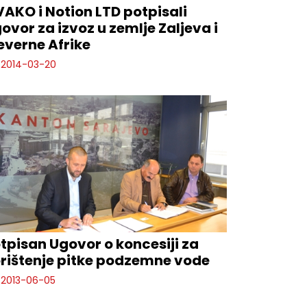
AKO i Notion LTD potpisali
ovor za izvoz u zemlje Zaljeva i
everne Afrike
2014-03-20
tpisan Ugovor o koncesiji za
rištenje pitke podzemne vode
2013-06-05