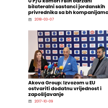
U P/G komori FBiH održani
bilateralni sastanci jordanskih
privrednika sa bh kompanijam
2018-03-07
Akova Group: Izvozom u EU
ostvariti dodatnu vrijednost i
zapošljavanje
2017-10-09