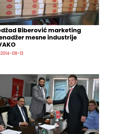
džad Biberović marketing
nadžer mesne industrije
VAKO
2014-08-13