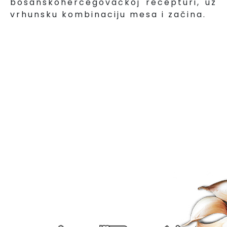
bosanskohercegovačkoj recepturi, uz
vrhunsku kombinaciju mesa i začina.