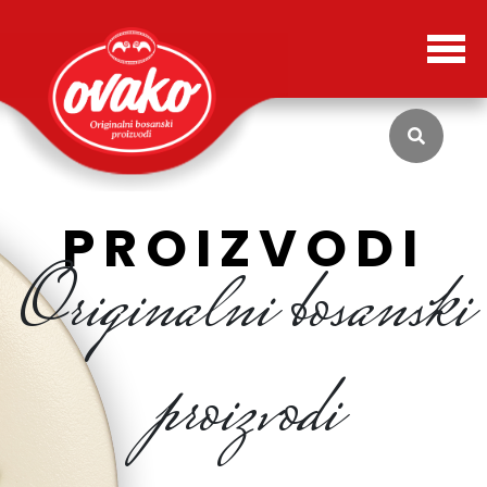
PROIZVODI
Originalni bosanski
proizvodi