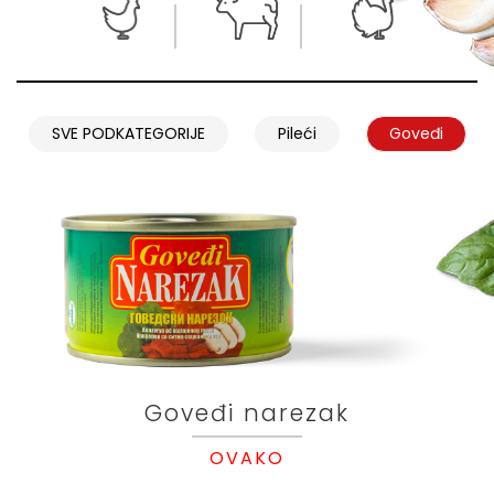
SVE PODKATEGORIJE
Pileći
Goveđi
Goveđi narezak
OVAKO