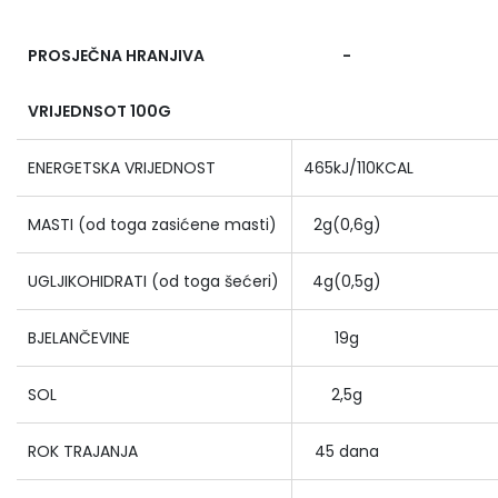
PROSJEČNA HRANJIVA
-
VRIJEDNSOT 100G
ENERGETSKA VRIJEDNOST
465kJ/110KCAL
MASTI (od toga zasićene masti)
2g(0,6g)
UGLJIKOHIDRATI (od toga šećeri)
4g(0,5g)
BJELANČEVINE
19g
SOL
2,5g
ROK TRAJANJA
45 dana